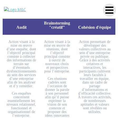
Nos outils de team building
Brainstorming
Audit
"créatif"
Cohésion d'équipe
Action visant à la
Action visant à la
Action permettant de
mise en œuvre
mise en œuvre de
développer des
d’une enquête, dont
réunions, dont
valeurs collectives au
l’objectif principal
l’objectif
sein d’une entreprise
consiste à collecter
principal consiste
privée ou publique.
des informations de
à ouvrir de
Grâce à des activités
terrain sur
nouveaux choix
créatives et
d’éventuels
et perspectives
interactives, les
dysfonctionnements
pour l’entreprise.
participants cultivent
au sein des services
leurs facultés à
d’une entreprise
Ces réunions
travailler en équipe,
afin de les analyser
cadrées sont
dans un cadre de
et d’y remédier.
l’occasion de
partage
donner la parole
d’informations et
Ces enquêtes
à son personnel
d’efficacité collective.
concernent
afin qu’il puisse
À travers ces activités,
essentiellement les
exprimer la
de nombreuses
niveaux relationnel,
vision de son
aptitudes et valeurs
fonctionnel et
contexte et
sont révélées ou
organisationnel de
proposer des
utilisées.
l’entreprise.
idées innovantes