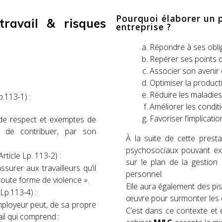
Pourquoi élaborer un p
travail & risques
entreprise ?
Répondre à ses oblig
Repérer ses points de
Associer son avenir 
Optimiser la productiv
Réduire les maladies
.113-1) :
Améliorer les conditi
Favoriser l’implicati
s de respect et exemptes de
 de contribuer, par son
À la suite de cette presta
psychosociaux pouvant exis
rticle Lp. 113-2) :
sur le plan de la gestio
urer aux travailleurs qu’il
personnel.
toute forme de violence ».
Elle aura également des pis
Lp.113-4) :
œuvre pour surmonter les d
employeur peut, de sa propre
C’est dans ce contexte et 
vail qui comprend :